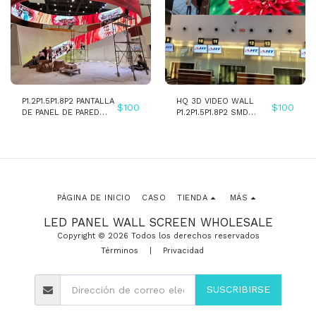
P1.2P1.5P1.8P2 PANTALLA
HQ 3D VIDEO WALL
$
100
$
100
DE PANEL DE PARED
P1.2P1.5P1.8P2 SMD
LED DE INSTALACIÓN
INSTALACIÓN FIJA
FIJA INTERIOR SMD a
INTERIOR PANTALLA DE
todo color
PANEL DE PARED LED
PÁGINA DE INICIO
CASO
TIENDA
MÁS
LED PANEL WALL SCREEN WHOLESALE
Copyright © 2026 Todos los derechos reservados
Términos
|
Privacidad
SUSCRIBIRSE